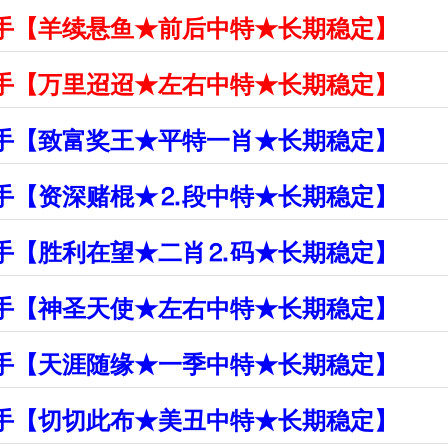
高手【羊续悬鱼★前后中特★长期稳定】
高手【万里迢迢★左右中特★长期稳定】
高手【致富奖王★平特一肖★长期稳定】
高手【资深赌棍★⒉段中特★长期稳定】
高手【胜利在望★二肖⒉码★长期稳定】
高手【神圣天使★左右中特★长期稳定】
高手【天涯随缘★一季中特★长期稳定】
高手【切切此布★美丑中特★长期稳定】