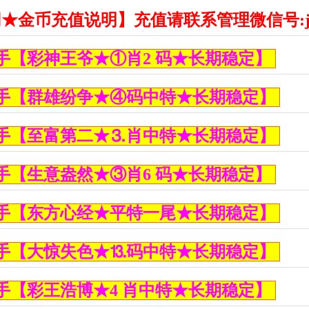
金币充值说明】充值请联系管理微信号:jgz8
高手【彩神王爷★①肖2 码★长期稳定】
高手【群雄纷争★④码中特★长期稳定】
高手【至富第二★⒊肖中特★长期稳定】
高手【生意盎然★③肖6 码★长期稳定】
高手【东方心经★平特一尾★长期稳定】
高手【大惊失色★⒔码中特★长期稳定】
高手【彩王浩博★4 肖中特★长期稳定】