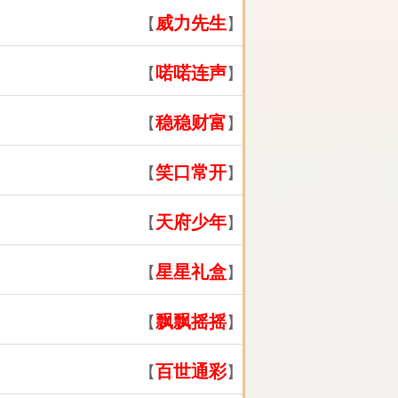
威力先生
【
】
喏喏连声
【
】
稳稳财富
【
】
笑口常开
【
】
天府少年
【
】
星星礼盒
【
】
飘飘摇摇
【
】
百世通彩
【
】