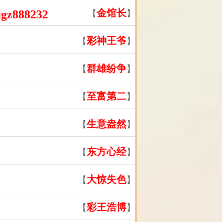
金馆长
88232
【
】
彩神王爷
【
】
群雄纷争
【
】
至富第二
【
】
生意盎然
【
】
东方心经
【
】
大惊失色
【
】
彩王浩博
【
】