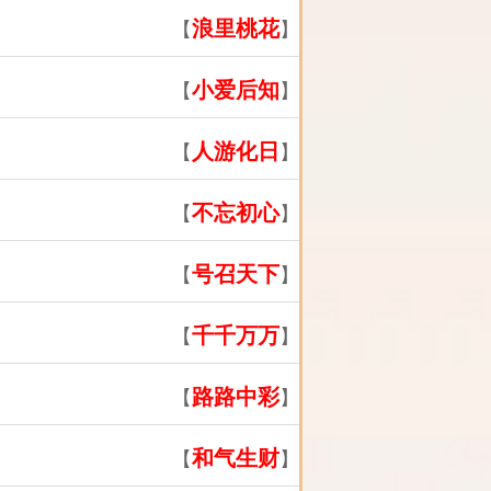
浪里桃花
【
】
小爱后知
【
】
人游化日
【
】
不忘初心
【
】
号召天下
【
】
千千万万
【
】
路路中彩
【
】
和气生财
【
】