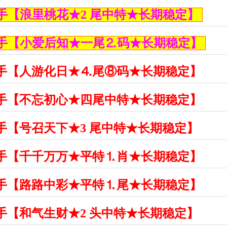
高手【浪里桃花★2 尾中特★长期稳定】
高手【小爱后知★一尾⒉码★长期稳定】
高手【人游化日★⒋尾⑧码★长期稳定】
高手【不忘初心★四尾中特★长期稳定】
高手【号召天下★3 尾中特★长期稳定】
高手【千千万万★平特⒈肖★长期稳定】
高手【路路中彩★平特⒈尾★长期稳定】
高手【和气生财★2 头中特★长期稳定】