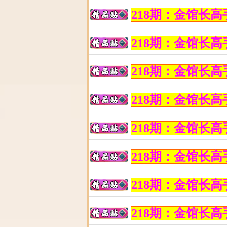
218期：金馆长
218期：金馆长
218期：金馆长
218期：金馆长
218期：金馆长
218期：金馆长
218期：金馆长
218期：金馆长