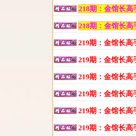
218期：金馆长
218期：金馆长
219期：金馆长
219期：金馆长
219期：金馆长
219期：金馆长
219期：金馆长
219期：金馆长