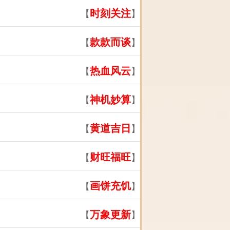
时刻关注
【
】
款款而谈
【
】
热血风云
【
】
神机妙算
【
】
黄道吉日
【
】
财旺福旺
【
】
画饼充饥
【
】
万象更新
【
】