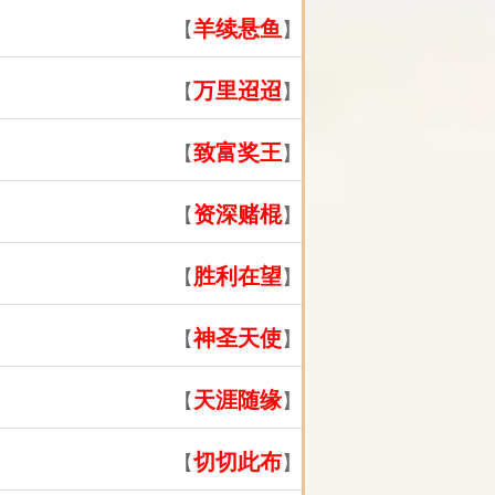
羊续悬鱼
【
】
万里迢迢
【
】
致富奖王
【
】
资深赌棍
【
】
胜利在望
【
】
神圣天使
【
】
天涯随缘
【
】
切切此布
【
】