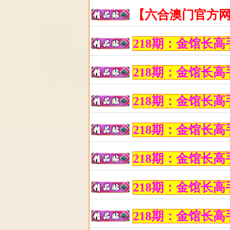
【六合澳门官方网★
218期：金馆长
218期：金馆长
218期：金馆长
218期：金馆长
218期：金馆长
218期：金馆长
218期：金馆长